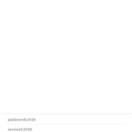
grudzień 2021
październik 2021
lipiec 2021
maj 2021
październik 2020
czerwiec 2020
grudzień 2019
wrzesień 2019
luty 2019
styczeń 2019
grudzień 2018
listopad 2018
październik 2018
wrzesień 2018