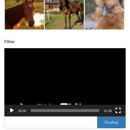
Filmy
Odtwarzacz
video
00:00
01:48
Szukaj: