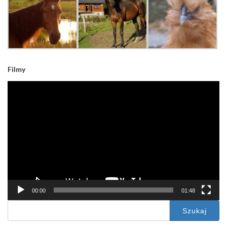
Filmy
Odtwarzacz
video
00:00
01:48
Szukaj: