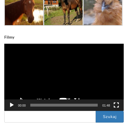
Filmy
Odtwarzacz
video
00:00
01:48
Szukaj: