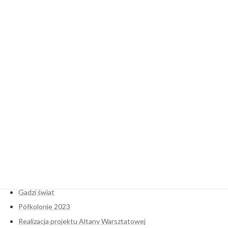
Dodaj komentarz
Musisz się
zalogować
, aby móc dodać komentarz.
Najnowsze wpisy
Hortiterapia- początek
Kozi świat
Gadzi świat
Półkolonie 2023
Realizacja projektu Altany Warsztatowej