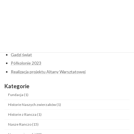
Dodaj komentarz
Musisz się
zalogować
, aby móc dodać komentarz.
Najnowsze wpisy
Hortiterapia- początek
Kozi świat
Gadzi świat
Półkolonie 2023
Realizacja projektu Altany Warsztatowej
Kategorie
Fundacja (1)
Historie Naszych zwierzaków (1)
Historie z Rancza (1)
Nasze Ranczo (15)