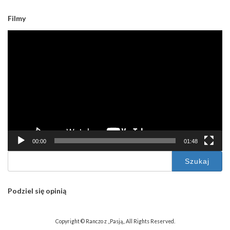
Filmy
Odtwarzacz
video
00:00
01:48
Szukaj:
Podziel się opinią
Copyright © Ranczo z ,,Pasją,, All Rights Reserved.