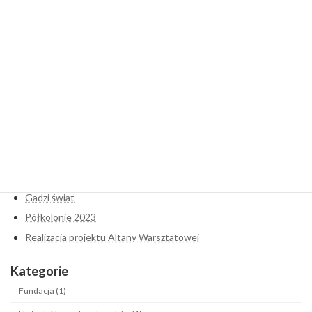
Dodaj komentarz
Musisz się
zalogować
, aby móc dodać komentarz.
Najnowsze wpisy
Hortiterapia- początek
Kozi świat
Gadzi świat
Półkolonie 2023
Realizacja projektu Altany Warsztatowej
Kategorie
Fundacja (1)